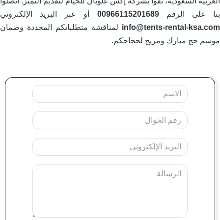
لعربية السعودية، ثقوا بشركة إكس غلوبال للخيام لتقديم التميز. اتصلوا
نا على الرقم
00966115201689
أو عبر البريد الإلكتروني
info@tents-rental-ksa.co
لمناقشة متطلباتكم المحددة وضمان
وسم حج مبارك ومريح لحجاجكم.
Your
Name
Mobile
Your
Email
Message