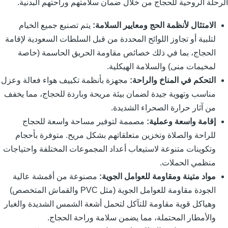
لرحلة الروحية للحجاج من خلال ضمان سلامتهم وراحتهم البدنية.
الامتثال لأنظمة الحج ومعايير السلامة:
يتم تصنيع جميع الخيام
لتلبية أو تجاوز اللوائح المحددة من قبل السلطات السعودية لإقامة
الحجاج، بما في ذلك خصائص مقاومة الحريق الحاسمة (خاصة
لمخيمات منى) والسلامة الهيكلية.
التحكم في المناخ والراحة:
مجهزة بأنظمة تكييف هواء فعالة وعزل
مناسب وتهوية جيدة لضمان بيئة مريحة وباردة للحجاج، مما يخفف
من آثار حرارة الصحراء الشديدة.
إقامة واسعة وعملية:
مصممة لتوفير مساحة واسعة للحجاج
للراحة والصلاة وتخزين متعلقاتهم بشكل مريح. متوفرة بأحجام
وتكوينات متنوعة لاستيعاب أعداد المجموعات المختلفة واحتياجات
منظمي الحملات.
مواد متينة ومقاومة للعوامل الجوية:
مصنوعة من أقمشة عالية
الجودة مقاومة للعوامل الجوية (مثل PVC والقماش المتخصص)
وهياكل قوية مقاومة للتآكل لتحمل أشعة الشمس الشديدة والغبار
والأمطار المحتملة، مما يضمن سلامة وراحة الحجاج.