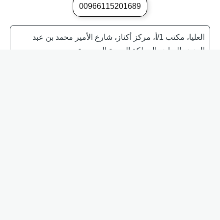
00966115201689
العليا، مكتب 1/أ، مركز أكناز، شارع الأمير محمد بن عبد
العزيز، الرياض المملكة العربية السعودية
خيام المناسبات في السعودية
خيام للبيع في السعودية